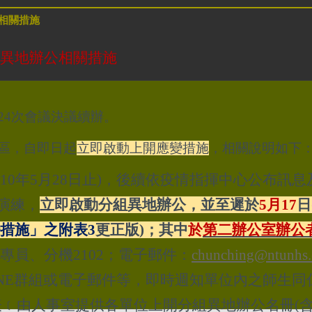
相關措施
異地辦公相關措施
24次會議決議續辦。
區，自即日起
立即啟動上開應變措施
，相關說明如下
110年5月28日止)，後續依疫情指揮中心公布訊
與演練，
立即啟動分組異地辦公，並至遲於
5
月17
日
措施」之附表3
更正版)；其中
於
第二辦公室辦公
專員、分機2102；電子郵件：
chunching@ntunhs.
NE群組或電子郵件等，即時週知單位內之師生同
表﹝由人事室提供各單位上開分組異地辦公名冊(