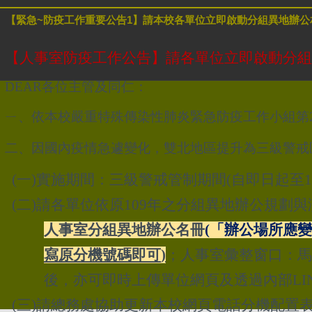
【緊急~防疫工作重要公告1】請本校各單位立即啟動分組異地辦公
【人事室防疫工作公告】請各單位立即啟動分組
DEAR
各位主管及同仁：
ㄧ、依本校嚴重特殊傳染性肺炎緊急防疫工作小組第
二、因國內疫情急遽變化，雙北地區提升為三級警戒
(一)實施期間：三級警戒管制期間(自即日起至
(二)請各單位依原109年之分組異地辦公規劃
人事室分組異地辦公名冊
(
「辦公場所應變
寫原分機號碼即可
)
；人事室彙整窗口：馬
後，亦可即時上傳單位網頁及透過內部LI
(三)請總務處協助更新本校網頁電話分機配置