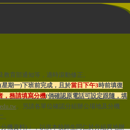
：
息及教育部通知等，適時滾動修正。
(星期一)下班前完成
，且於
當日下午3
時前填復
者，務請填寫分機
(倘確認原電話可設定跟隨，填
edu.tw
。另請各單位確認分組辦公場地及分機
仁。
含分機資料)﹞，以供本校師生同仁於分組異地辦