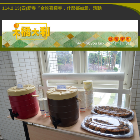
114.2.13(四)新春『金蛇喜迎春，什麼都如意』活動