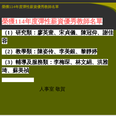
榮獲114年度彈性薪資優秀教師名單
榮獲
114
年度彈性薪資優秀教師名單
（1
）研究類：廖英壹
、
宋貞儀
、陳冠仰、謝佳
容
（2）教學類：陳姿伶、李美銀、黎靜婷
（3）輔導及服務類：李梅琛、林文絹、洪雅
琦、蘇美禎
人事室 敬賀