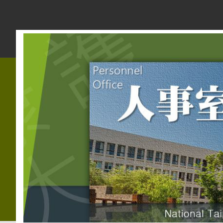
跳
到
主
要
內
容
區