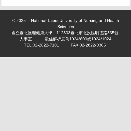
求職徵才 Recruitment
表單下載 Download
© 2025 National Taipei University of Nursing and Health
Sciences
勤休制度專區
國立臺北護理健康大學 112303臺北市北投區明德路365號-
人事室 最佳解析度為1024*800或1024*1024
活動剪影 Snapshot of activities
TEL:02-2822-7101 FAX:02-2822-9385
專案計畫人員專區 Project Planner Area
學生兼任助理/臨時工專區 Part-time student
assistant/Temporary worker
計畫類專任/兼任助理薪資表 Project assistant/Part-time
assistant salary scale
教師產業研習或研究專區 Faculty industry study or
research
個人資料保護專區 Personal information maintenance