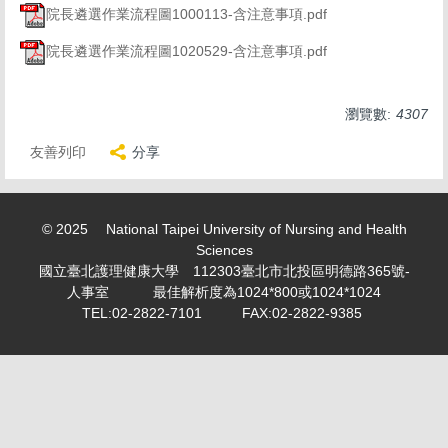
求職徵才 Recruitment
院長遴選作業流程圖1000113-含注意事項.pdf
表單下載 Download
院長遴選作業流程圖1020529-含注意事項.pdf
勤休制度專區
瀏覽數:
4307
活動剪影 Snapshot of activities
友善列印
分享
專案計畫人員專區 Project Planner Area
學生兼任助理/臨時工專區 Part-time student
© 2025 National Taipei University of Nursing and Health
assistant/Temporary worker
Sciences
國立臺北護理健康大學 112303臺北市北投區明德路365號-
計畫類專任/兼任助理薪資表 Project assistant/Part-time
人事室 最佳解析度為1024*800或1024*1024
assistant salary scale
TEL:02-2822-7101 FAX:02-2822-9385
教師產業研習或研究專區 Faculty industry study or
research
個人資料保護專區 Personal information maintenance