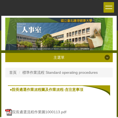
跳
到
主
要
內
容
區
主選單
主選單
首頁
標準作業流程 Standard operating procedures
關於本室 About the Personnel office
●院長遴選作業流程圖及作業流程-含注意事項
人員職掌 Staff
人事法令 Personnel Management Regulations and
Decrees
院長遴選流程作業圖1000113.pdf