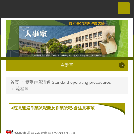
跳
到
主
要
內
容
區
主選單
主選單
首頁
標準作業流程 Standard operating procedures
流程圖
關於本室 About the Personnel office
人員職掌 Staff
●院長遴選作業流程圖及作業流程-含注意事項
人事法令 Personnel Management Regulations and
Decrees
院長遴選流程作業圖1000113.pdf