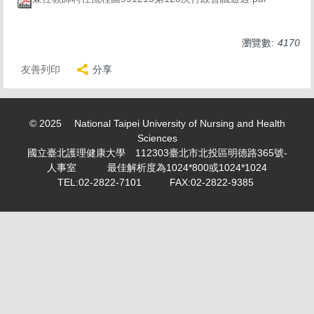
求職徵才 Recruitment
表單下載 Download
瀏覽數:
4170
勤休制度專區
友善列印
分享
活動剪影 Snapshot of activities
專案計畫人員專區 Project Planner Area
© 2025 National Taipei University of Nursing and Health
Sciences
學生兼任助理/臨時工專區 Part-time student
國立臺北護理健康大學 112303臺北市北投區明德路365號-
assistant/Temporary worker
人事室 最佳解析度為1024*800或1024*1024
TEL:02-2822-7101 FAX:02-2822-9385
計畫類專任/兼任助理薪資表 Project assistant/Part-time
assistant salary scale
教師產業研習或研究專區 Faculty industry study or
research
個人資料保護專區 Personal information maintenance