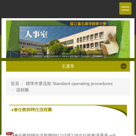
跳
到
主
要
內
容
區
主選單
主選單
首頁
標準作業流程 Standard operating procedures
流程圖
關於本室 About the Personnel office
人員職掌 Staff
●兼任教師聘任流程圖
人事法令 Personnel Management Regulations and
Decrees
兼任教師聘任流程圖991215第128次行政會議通過.pdf