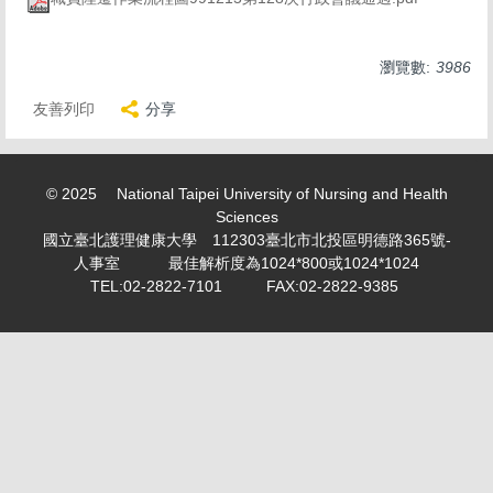
求職徵才 Recruitment
表單下載 Download
瀏覽數:
3986
勤休制度專區
友善列印
分享
活動剪影 Snapshot of activities
專案計畫人員專區 Project Planner Area
© 2025 National Taipei University of Nursing and Health
Sciences
學生兼任助理/臨時工專區 Part-time student
國立臺北護理健康大學 112303臺北市北投區明德路365號-
assistant/Temporary worker
人事室 最佳解析度為1024*800或1024*1024
TEL:02-2822-7101 FAX:02-2822-9385
計畫類專任/兼任助理薪資表 Project assistant/Part-time
assistant salary scale
教師產業研習或研究專區 Faculty industry study or
research
個人資料保護專區 Personal information maintenance