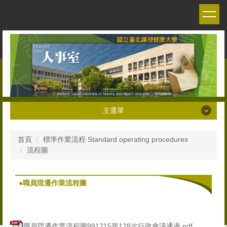
跳
到
主
要
內
容
區
主選單
主選單
首頁
標準作業流程 Standard operating procedures
流程圖
關於本室 About the Personnel office
人員職掌 Staff
●職員陞遷作業流程圖
人事法令 Personnel Management Regulations and
Decrees
職員陞遷作業流程圖991215第128次行政會議通過.pdf