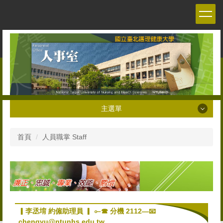
跳
到
主
要
內
容
區
主選單
主選單
首頁
人員職掌 Staff
關於本室 About the Personnel office
人員職掌 Staff
人事法令 Personnel Management Regulations and
Decrees
▎李丞堉 約僱助理員 ▎ ⟜☎ 分機 2112—📧
chengyu@ntunhs.edu.tw