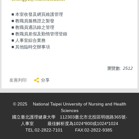
求職徵才 Recruitment
■ 本室收發及網頁維護管理
表單下載 Download
■ 教職員服務證之製發
■ 教職員通訊錄之管理
勤休制度專區
■ 教職員差假及勤惰管理登錄
■ 人事室綜合業務
活動剪影 Snapshot of activities
■ 其他臨時交辦事項
專案計畫人員專區 Project Planner Area
學生兼任助理/臨時工專區 Part-time student
瀏覽數:
2512
assistant/Temporary worker
友善列印
分享
計畫類專任/兼任助理薪資表 Project assistant/Part-time
assistant salary scale
© 2025 National Taipei University of Nursing and Health
教師產業研習或研究專區 Faculty industry study or
Sciences
research
國立臺北護理健康大學 112303臺北市北投區明德路365號-
人事室 最佳解析度為1024*800或1024*1024
個人資料保護專區 Personal information maintenance
TEL:02-2822-7101 FAX:02-2822-9385