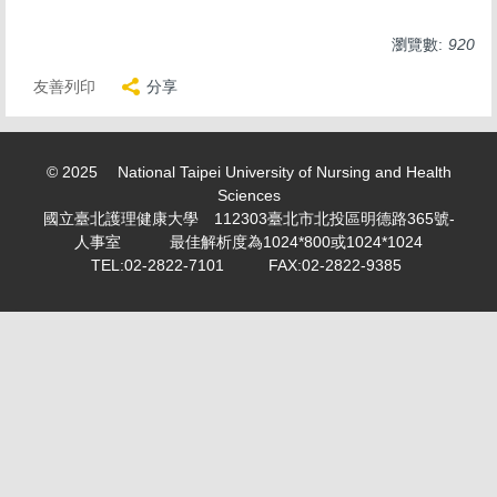
求職徵才 Recruitment
瀏覽數:
920
表單下載 Download
友善列印
分享
勤休制度專區
活動剪影 Snapshot of activities
© 2025 National Taipei University of Nursing and Health
專案計畫人員專區 Project Planner Area
Sciences
國立臺北護理健康大學 112303臺北市北投區明德路365號-
學生兼任助理/臨時工專區 Part-time student
人事室 最佳解析度為1024*800或1024*1024
assistant/Temporary worker
TEL:02-2822-7101 FAX:02-2822-9385
計畫類專任/兼任助理薪資表 Project assistant/Part-time
assistant salary scale
教師產業研習或研究專區 Faculty industry study or
research
個人資料保護專區 Personal information maintenance