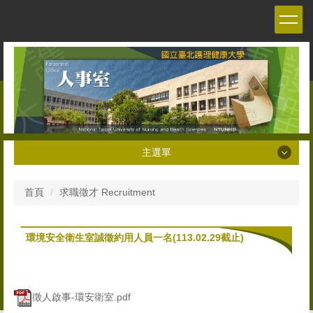
跳
到
主
要
內
容
區
主選單
主選單
首頁
求職徵才 Recruitment
關於本室 About the Personnel office
環境安全衛生室誠徵約用人員一名(113.02.29截止)
人員職掌 Staff
人事法令 Personnel Management Regulations and
Decrees
徵人啟事-環安衛室.pdf