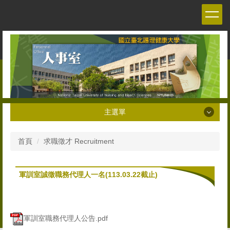
跳
到
主
要
內
容
區
主選單
主選單
首頁
求職徵才 Recruitment
關於本室 About the Personnel office
軍訓室誠徵職務代理人一名(113.03.22截止)
人員職掌 Staff
人事法令 Personnel Management Regulations and
Decrees
軍訓室職務代理人公告.pdf