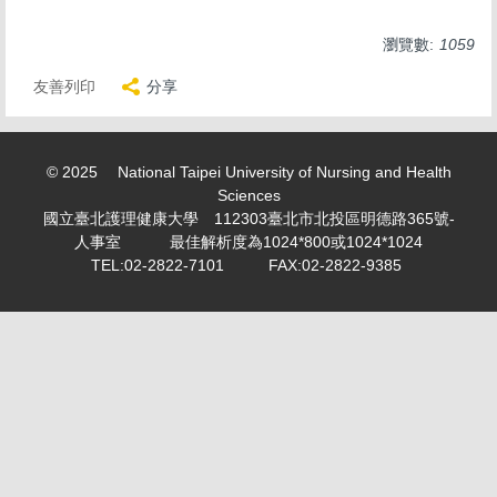
求職徵才 Recruitment
瀏覽數:
1059
表單下載 Download
友善列印
分享
勤休制度專區
活動剪影 Snapshot of activities
© 2025 National Taipei University of Nursing and Health
專案計畫人員專區 Project Planner Area
Sciences
國立臺北護理健康大學 112303臺北市北投區明德路365號-
學生兼任助理/臨時工專區 Part-time student
人事室 最佳解析度為1024*800或1024*1024
assistant/Temporary worker
TEL:02-2822-7101 FAX:02-2822-9385
計畫類專任/兼任助理薪資表 Project assistant/Part-time
assistant salary scale
教師產業研習或研究專區 Faculty industry study or
research
個人資料保護專區 Personal information maintenance