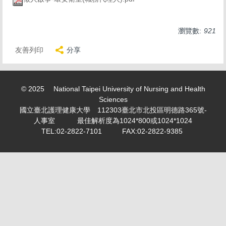
求職徵才 Recruitment
表單下載 Download
瀏覽數:
921
勤休制度專區
友善列印
分享
活動剪影 Snapshot of activities
專案計畫人員專區 Project Planner Area
© 2025 National Taipei University of Nursing and Health
Sciences
學生兼任助理/臨時工專區 Part-time student
國立臺北護理健康大學 112303臺北市北投區明德路365號-
assistant/Temporary worker
人事室 最佳解析度為1024*800或1024*1024
TEL:02-2822-7101 FAX:02-2822-9385
計畫類專任/兼任助理薪資表 Project assistant/Part-time
assistant salary scale
教師產業研習或研究專區 Faculty industry study or
research
個人資料保護專區 Personal information maintenance