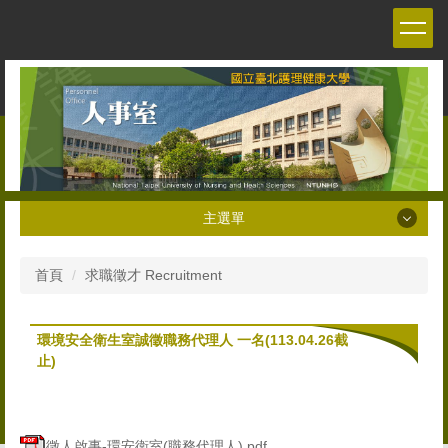
跳
到
主
要
內
容
區
主選單
主選單
首頁
求職徵才 Recruitment
關於本室 About the Personnel office
環境安全衛生室誠徵職務代理人 一名(113.04.26截
人員職掌 Staff
止)
人事法令 Personnel Management Regulations and
Decrees
徵人啟事-環安衛室(職務代理人).pdf