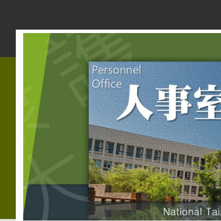
跳
到
主
要
內
容
區