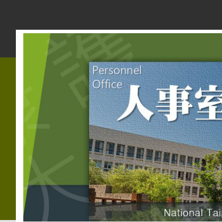
跳
到
主
要
內
容
區