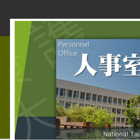
跳
到
主
要
內
容
區