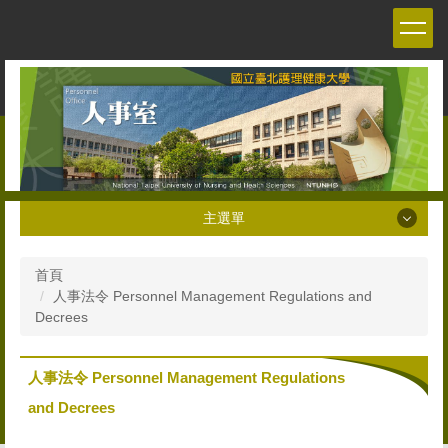
跳
到
主
要
內
容
區
主選單
主選單
首頁
人事法令 Personnel Management Regulations and
關於本室 About the Personnel office
Decrees
人員職掌 Staff
人事法令 Personnel Management Regulations
人事法令 Personnel Management Regulations and
and Decrees
Decrees