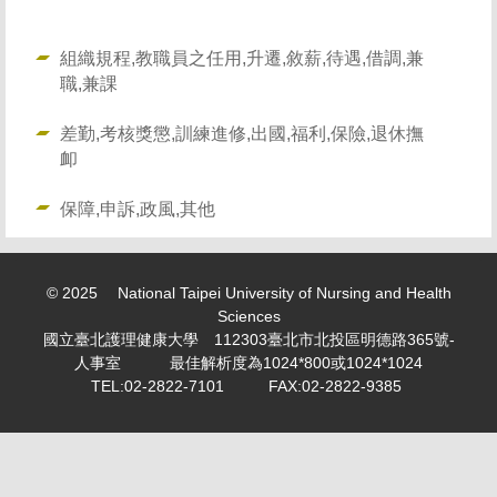
求職徵才 Recruitment
表單下載 Download
組織規程,教職員之任用,升遷,敘薪,待遇,借調,兼
職,兼課
勤休制度專區
差勤,考核獎懲,訓練進修,出國,福利,保險,退休撫
活動剪影 Snapshot of activities
卹
專案計畫人員專區 Project Planner Area
保障,申訴,政風,其他
學生兼任助理/臨時工專區 Part-time student
assistant/Temporary worker
© 2025 National Taipei University of Nursing and Health
計畫類專任/兼任助理薪資表 Project assistant/Part-time
Sciences
assistant salary scale
國立臺北護理健康大學 112303臺北市北投區明德路365號-
人事室 最佳解析度為1024*800或1024*1024
教師產業研習或研究專區 Faculty industry study or
TEL:02-2822-7101 FAX:02-2822-9385
research
個人資料保護專區 Personal information maintenance