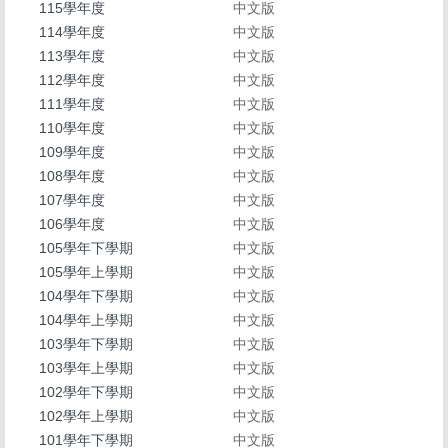
求職徵才 Recruitment
115學年度
中文版
114學年度
中文版
表單下載 Download
113學年度
中文版
112學年度
中文版
勤休制度專區
111學年度
中文版
110學年度
中文版
活動剪影 Snapshot of activities
109學年度
中文版
專案計畫人員專區 Project Planner Area
108學年度
中文版
107學年度
中文版
學生兼任助理/臨時工專區 Part-time student
106學年度
中文版
assistant/Temporary worker
105學年下學期
中文版
105學年上學期
中文版
計畫類專任/兼任助理薪資表 Project assistant/Part-time
104學年下學期
中文版
assistant salary scale
104學年上學期
中文版
教師產業研習或研究專區 Faculty industry study or
103學年下學期
中文版
research
103學年上學期
中文版
102學年下學期
中文版
個人資料保護專區 Personal information maintenance
102學年上學期
中文版
101學年下學期
中文版