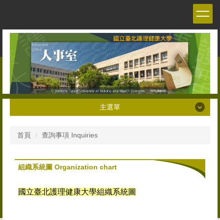
跳
到
主
要
內
容
區
主選單
主選單
首頁
查詢事項 Inquiries
關於本室 About the Personnel office
組織系統圖 Organization chart
人員職掌 Staff
國立臺北護理健康大學組織系統圖
人事法令 Personnel Management Regulations and
Decrees