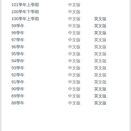
標準作業流程 Standard operating procedures
101學年上學期
中文版
100學年下學期
中文版
勞資會議專區 Management and Labor Council
100學年上學期
中文版
英文版
退休服務專區 Retirement services
99學年
中文版
英文版
98學年
中文版
英文版
英語學習專區 English learning
97學年
中文版
英文版
96學年
中文版
英文版
數位學習專區 Digital learning
95學年
中文版
英文版
94學年
中文版
英文版
國民旅遊卡資訊 National travel card
93學年
中文版
英文版
性騷擾防治專區 Sexual harassment prevention
92學年
中文版
英文版
91學年
中文版
英文版
性別主流宣導手冊 Handbook on gender mainstreaming
90學年
中文版
英文版
89學年
中文版
英文版
廉政倫理規範專區 Ethics guidelines
88學年
中文版
英文版
專任教師至營利事業機構兼任董事,監察人及獨立董事專區
Full time faculty acting as part-time director, supervisor, or
independent director in a profit-making organization